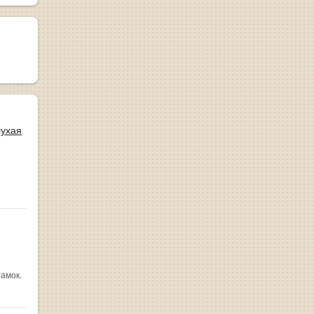
лухая
замок.