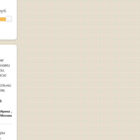
уб.
ом
енами
ри.
всю
вольны
ем,
ь
 Ирина
,
 Москва
иры
ь