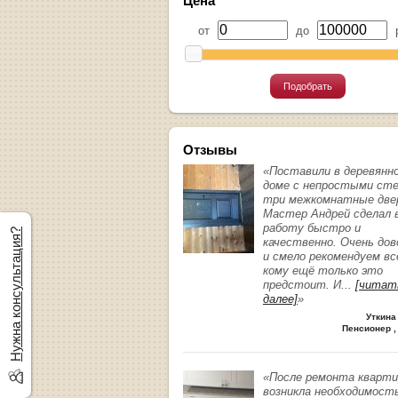
Цена
от
до
р
Подобрать
Отзывы
«Поставили в деревянн
доме с непростыми ст
три межкомнатные две
Мастер Андрей сделал 
работу быстро и
Нужна консультация?
качественно. Очень до
и смело рекомендуем вс
кому ещё только это
предстоит. И
...
[читат
далее]
»
Уткина
Пенсионер ,
«После ремонта кварт
возникла необходимост