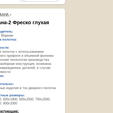
СКАНА
»
ана-2 Фреско глухая
дитель:
 Мариам
 полотна:
ости:
е полотно с использованием
ного профиля и объемной филенки.
очная технология производства.
разборная конструкция, возможна
поврежденных деталей, в случае
имости.
ие:
ительно:
ные изделия в тон дверного полотна
ртные размеры:
; 600х1900; 600х2000; 700х2000;
0; 900х2000
ектующие: