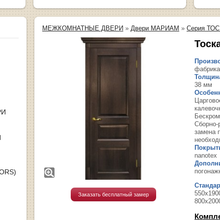
МЕЖКОМНАТНЫЕ ДВЕРИ
»
Двери МАРИАМ
»
Серия ТО
Тоск
Произво
фабрика
Толщина
38 мм
Особенн
Царгово
калевоч
РИ
Бескром
Сборно-
замена 
Я
необход
Покрыт
nanotex
Дополн
погонаж
OORS)
Станда
550х1900
Заказать бесплатный замер
800х200
Компл