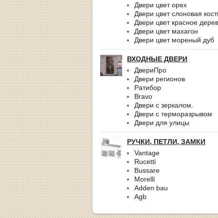
Двери цвет орех
Двери цвет слоновая кост
Двери цвет красное дере
Двери цвет махагон
Двери цвет мореный дуб
ВХОДНЫЕ ДВЕРИ
ДвериПро
Двери регионов
Ратибор
Bravo
Двери с зеркалом.
Двери с терморазрывом
Двери для улицы
РУЧКИ, ПЕТЛИ, ЗАМКИ
Vantage
Rucetti
Bussare
Morelli
Adden bau
Agb