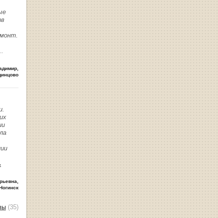
ые
ив
емонт.
..
адимир
,
динцово
и.
их
ии
ла
нии
ь
рьевна
,
Ногинск
вы
(35)