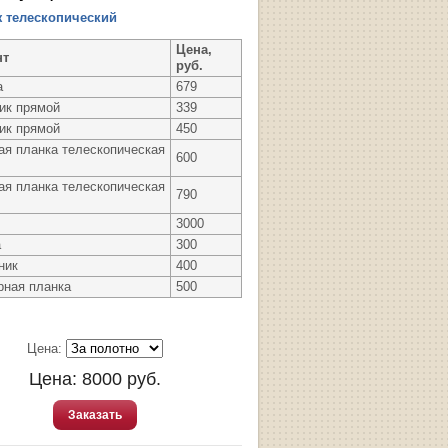
 телескопический
Цена,
нт
руб.
а
679
ик прямой
339
ик прямой
450
ая планка телескопическая
600
ая планка телескопическая
790
3000
а
300
ник
400
рная планка
500
Цена:
Цена:
8000
руб.
Заказать