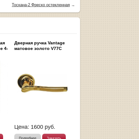
Тоскана-2 Фреско остекленная
→
ная
Дверная ручка Vantage
e 4-
матовое золото V77C
Цена:
1600
руб.
Подробнее
Заказать