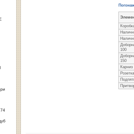
Погонаж
Элеме
Е
Коробк
Наличн
Наличн
Доборн
100
Доборн
150
Карниз
Ы
Розетк
Подпят
Притво
ери
 74
дуб