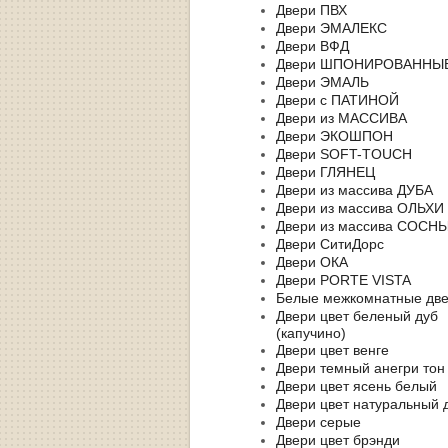
Двери ПВХ
Двери ЭМАЛЕКС
Двери ВФД
Двери ШПОНИРОВАННЫ
Двери ЭМАЛЬ
Двери с ПАТИНОЙ
Двери из МАССИВА
Двери ЭКОШПОН
Двери SOFT-TOUCH
Двери ГЛЯНЕЦ
Двери из массива ДУБА
Двери из массива ОЛЬХИ
Двери из массива СОСН
Двери СитиДорс
Двери ОКА
Двери PORTE VISTA
Белые межкомнатные дв
Двери цвет беленый дуб
(капучино)
Двери цвет венге
Двери темный анегри тон
Двери цвет ясень белый
Двери цвет натуральный 
Двери серые
Двери цвет брэнди