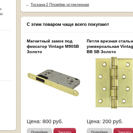
←
Тоскана-2 Пломбир остекленная
ь
во
С этим товаром чаще всего покупают
Магнитный замок под
Петля врезная сталь
фиксатор Vintage M90SB
универсальная Vintag
Золото
BB SB Золото
Цена:
800
руб.
Цена:
200
руб.
Подробнее
Заказать
Подробнее
Заказать