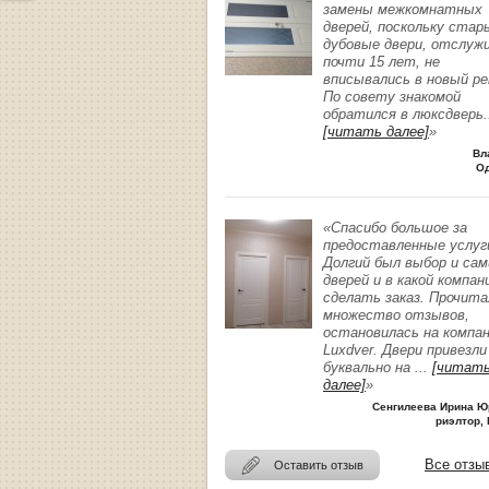
замены межкомнатных
дверей, поскольку стар
дубовые двери, отслуж
почти 15 лет, не
вписывались в новый р
По совету знакомой
обратился в люксдверь
.
[читать далее]
»
Вл
О
«Спасибо большое за
предоставленные услуг
Долгий был выбор и сам
дверей и в какой компан
сделать заказ. Прочита
множество отзывов,
остановилась на компа
Luxdver. Двери привезли
буквально на
...
[читат
далее]
»
Сенгилеева Ирина Ю
риэлтор, 
Все отзы
Оставить отзыв