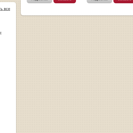
ть все
М