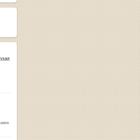
лухая
замок.