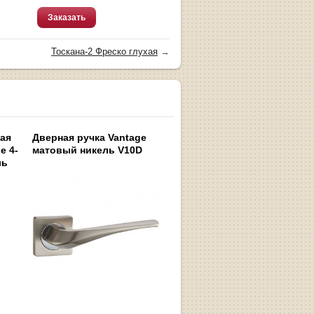
Заказать
Тоскана-2 Фреско глухая
→
ная
Дверная ручка Vantage
e 4-
матовый никель V10D
ль