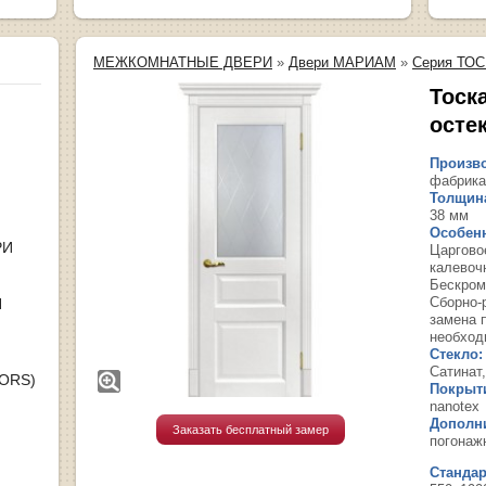
МЕЖКОМНАТНЫЕ ДВЕРИ
»
Двери МАРИАМ
»
Серия ТО
Тоск
осте
Произво
фабрика
Толщина
38 мм
Особенн
РИ
Царгово
калевоч
Бескром
Сборно-
Я
замена 
необход
Стекло:
Сатинат,
OORS)
Покрыт
nanotex
Дополн
Заказать бесплатный замер
погонаж
Станда