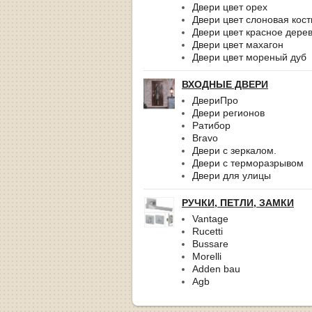
Двери цвет орех
Двери цвет слоновая кост
Двери цвет красное дере
Двери цвет махагон
Двери цвет мореный дуб
ВХОДНЫЕ ДВЕРИ
ДвериПро
Двери регионов
Ратибор
Bravo
Двери с зеркалом.
Двери с терморазрывом
Двери для улицы
РУЧКИ, ПЕТЛИ, ЗАМКИ
Vantage
Rucetti
Bussare
Morelli
Adden bau
Agb