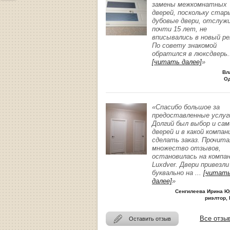
замены межкомнатных
дверей, поскольку стар
дубовые двери, отслуж
почти 15 лет, не
вписывались в новый р
По совету знакомой
обратился в люксдверь
.
[читать далее]
»
Вл
О
«Спасибо большое за
предоставленные услуг
Долгий был выбор и сам
дверей и в какой компан
сделать заказ. Прочита
множество отзывов,
остановилась на компа
Luxdver. Двери привезли
буквально на
...
[читат
далее]
»
Сенгилеева Ирина Ю
риэлтор, 
Все отзы
Оставить отзыв