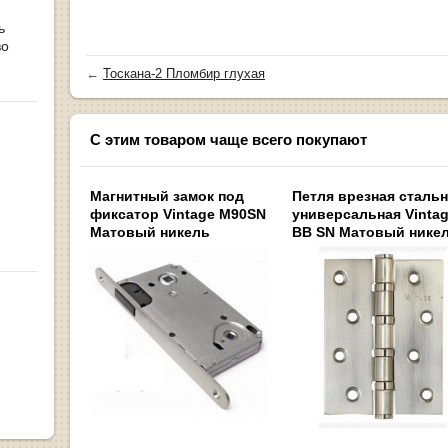
ь
во
←
Тоскана-2 Пломбир глухая
С этим товаром чаще всего покупают
Магнитный замок под
Петля врезная сталь
фиксатор Vintage M90SN
универсальная Vintag
Матовый никель
BB SN Матовый нике