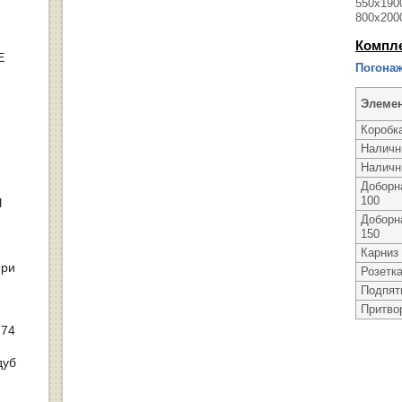
550х1900
800х200
Компл
Е
Погонаж
Элеме
Коробк
Наличн
Наличн
Доборн
100
Ы
Доборн
150
Карниз
ери
Розетк
Подпят
Притво
 74
дуб