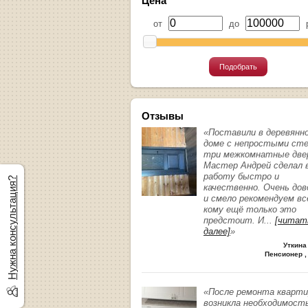
Цена
от
до
р
Подобрать
Отзывы
«Поставили в деревянн
доме с непростыми ст
три межкомнатные две
Мастер Андрей сделал 
работу быстро и
Нужна консультация?
качественно. Очень до
и смело рекомендуем вс
кому ещё только это
предстоит. И
...
[читат
далее]
»
Уткина
Пенсионер ,
«После ремонта кварт
возникла необходимост