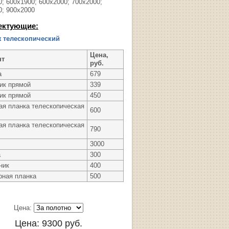
; 600х1900; 600х2000; 700х2000;
0; 900х2000
ектующие:
 телескопический
Цена,
нт
руб.
а
679
ик прямой
339
ик прямой
450
ая планка телескопическая
600
ая планка телескопическая
790
3000
а
300
ник
400
рная планка
500
Цена:
Цена:
9300
руб.