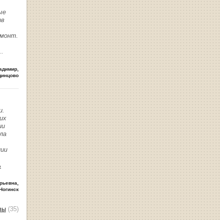
ые
ив
емонт.
..
адимир
,
динцово
и.
их
ии
ла
нии
ь
рьевна
,
Ногинск
вы
(35)