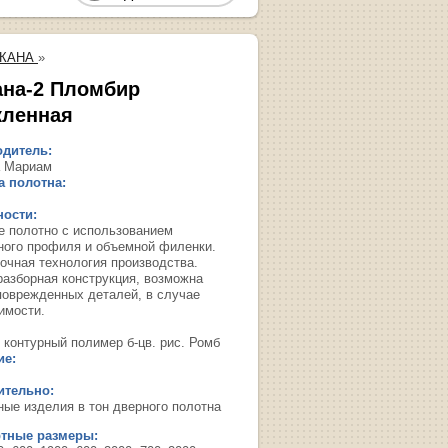
СКАНА
»
ана-2 Пломбир
кленная
дитель:
 Мариам
 полотна:
ости:
е полотно с использованием
ного профиля и объемной филенки.
очная технология производства.
разборная конструкция, возможна
поврежденных деталей, в случае
имости.
 контурный полимер б-цв. рис. Ромб
ие:
ительно:
ные изделия в тон дверного полотна
ртные размеры: