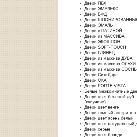
Двери ПВХ
Двери ЭМАЛЕКС
Двери ВФД
Двери ШПОНИРОВАННЫ
Двери ЭМАЛЬ
Двери с ПАТИНОЙ
Двери из МАССИВА
Двери ЭКОШПОН
Двери SOFT-TOUCH
Двери ГЛЯНЕЦ
Двери из массива ДУБА
Двери из массива ОЛЬХИ
Двери из массива СОСН
Двери СитиДорс
Двери ОКА
Двери PORTE VISTA
Белые межкомнатные дв
Двери цвет беленый дуб
(капучино)
Двери цвет венге
Двери темный анегри тон
Двери цвет ясень белый
Двери цвет натуральный 
Двери серые
Двери цвет брэнди