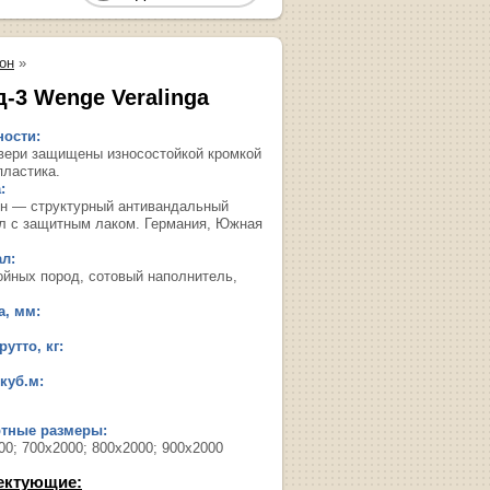
он
»
д-3 Wenge Veralinga
ости:
вери защищены износостойкой кромкой
пластика.
:
н — структурный антивандальный
л с защитным лаком. Германия, Южная
л:
ойных пород, сотовый наполнитель,
, мм:
утто, кг:
куб.м:
ртные размеры:
00; 700х2000; 800х2000; 900х2000
ектующие: