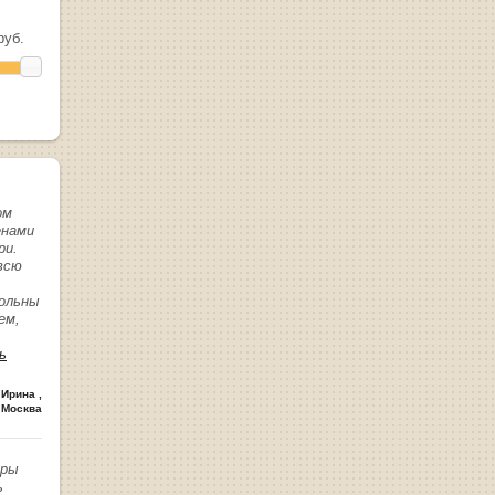
уб.
ом
енами
ри.
всю
вольны
ем,
ь
 Ирина
,
 Москва
иры
ь