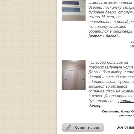
замены межкомнатных
дверей, поскольку стар
дубовые двери, отслуж
почти 15 лет, не
вписывались в новый р
По совету знакомой
обратился в люксдверь
.
[читать далее]
»
Вл
О
«Спасибо большое за
предоставленные услуг
Долгий был выбор и сам
дверей и в какой компан
сделать заказ. Прочита
множество отзывов,
остановилась на компа
Luxdver. Двери привезли
буквально на
...
[читат
далее]
»
Сенгилеева Ирина Ю
риэлтор, 
Все отзы
Оставить отзыв