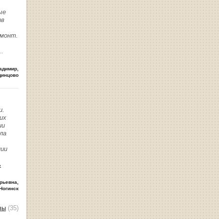
ые
ив
емонт.
..
адимир
,
динцово
и.
их
ии
ла
нии
ь
рьевна
,
Ногинск
вы
(35)