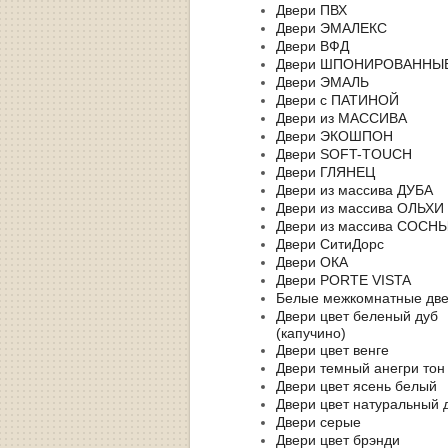
Двери ПВХ
Двери ЭМАЛЕКС
Двери ВФД
Двери ШПОНИРОВАННЫ
Двери ЭМАЛЬ
Двери с ПАТИНОЙ
Двери из МАССИВА
Двери ЭКОШПОН
Двери SOFT-TOUCH
Двери ГЛЯНЕЦ
Двери из массива ДУБА
Двери из массива ОЛЬХИ
Двери из массива СОСН
Двери СитиДорс
Двери ОКА
Двери PORTE VISTA
Белые межкомнатные дв
Двери цвет беленый дуб
(капучино)
Двери цвет венге
Двери темный анегри тон
Двери цвет ясень белый
Двери цвет натуральный 
Двери серые
Двери цвет брэнди