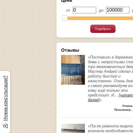
Цена
от
до
р
Подобрать
Отзывы
«Поставили в деревянн
доме с непростыми ст
три межкомнатные две
Мастер Андрей сделал 
работу быстро и
Нужна консультация?
качественно. Очень до
и смело рекомендуем вс
кому ещё только это
предстоит. И
...
[читат
далее]
»
Уткина
Пенсионер ,
«После ремонта кварт
возникла необходимост