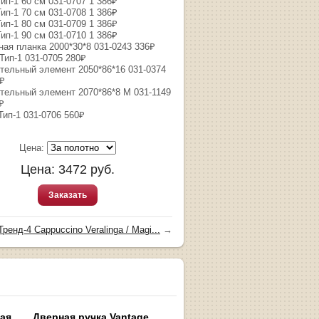
ип-1 60 см 031-0707 1 386₽
ип-1 70 см 031-0708 1 386₽
ип-1 80 см 031-0709 1 386₽
ип-1 90 см 031-0710 1 386₽
ная планка 2000*30*8 031-0243 336₽
Тип-1 031-0705 280₽
тельный элемент 2050*86*16 031-0374
0₽
тельный элемент 2070*86*8 M 031-1149
₽
Тип-1 031-0706 560₽
Цена:
Цена:
3472
руб.
Заказать
Тренд-4 Cappuccino Veralinga / Magi...
→
ная
Дверная ручка Vantage