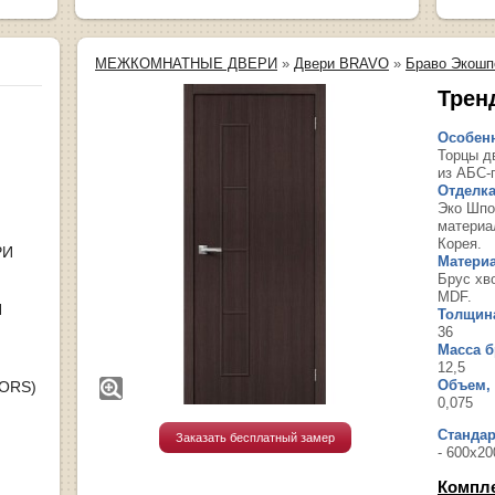
МЕЖКОМНАТНЫЕ ДВЕРИ
»
Двери BRAVO
»
Браво Экошп
Трен
Особенн
Торцы д
из АБС-
Отделка
Эко Шпо
материа
Корея.
РИ
Материа
Брус хв
MDF.
Я
Толщина
36
Масса бр
12,5
Объем, 
OORS)
0,075
Станда
Заказать бесплатный замер
- 600х20
Компл