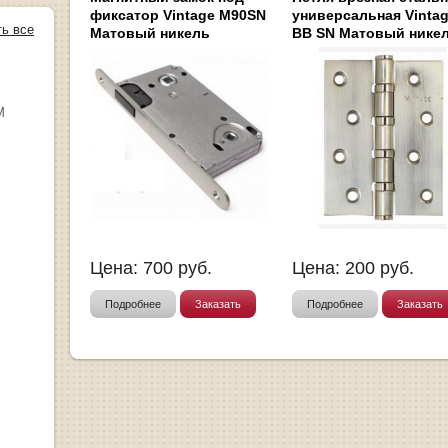
фиксатор Vintage M90SN
универсальная Vintag
ть все
Матовый никель
BB SN Матовый нике
М
Цена:
700
руб.
Цена:
200
руб.
Подробнее
Заказать
Подробнее
Заказать