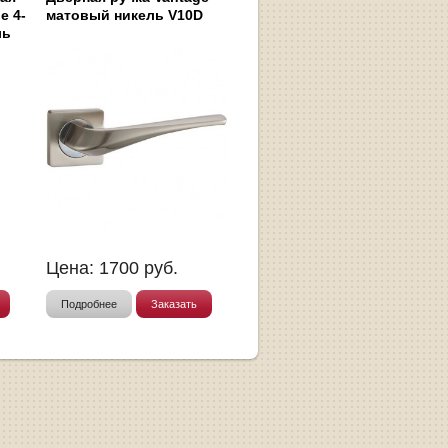
e 4-
матовый никель V10D
ль
Цена:
1700
руб.
Подробнее
Заказать