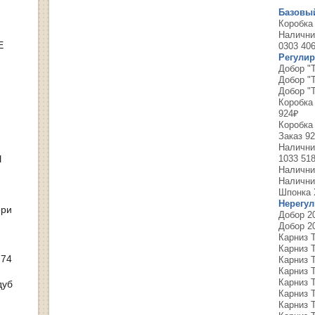
Базовы
Коробка 
Налични
Е
0303 40
Регулир
Добор "Т
Добор "Т
Добор "Т
Коробка 
924₽
Коробка 
Заказ 9
Наличник
Ы
1033 51
Наличник
Наличник
Шпонка 
Нерегу
ери
Добор 2
Добор 20
Карниз Т
Карниз Т
 74
Карниз Т
Карниз Т
Карниз Т
дуб
Карниз Т
Карниз Т