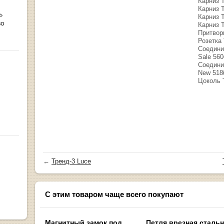
Карниз Т
Карниз Т
ь
Карниз Т
во
Карниз Т
Притвор
Розетка 
Соедини
Sale 56
Соедини
New 518
Цоколь 
←
Тренд-3 Luce
С этим товаром чаще всего покупают
Магнитный замок под
Петля врезная сталь