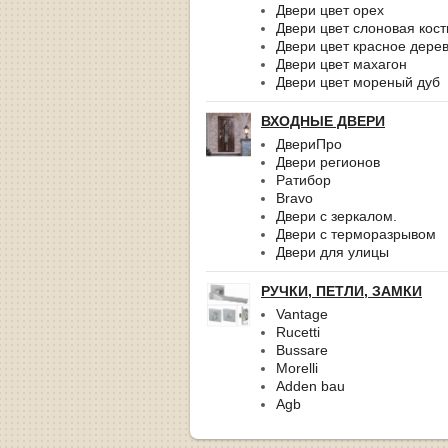
Двери цвет орех
Двери цвет слоновая кост
Двери цвет красное дере
Двери цвет махагон
Двери цвет мореный дуб
ВХОДНЫЕ ДВЕРИ
ДвериПро
Двери регионов
Ратибор
Bravo
Двери с зеркалом.
Двери с терморазрывом
Двери для улицы
РУЧКИ, ПЕТЛИ, ЗАМКИ
Vantage
Rucetti
Bussare
Morelli
Adden bau
Agb