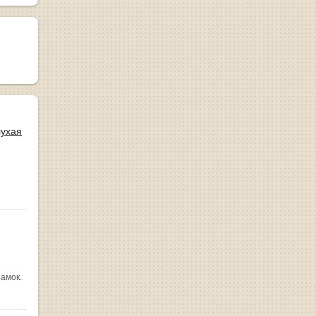
лухая
замок.