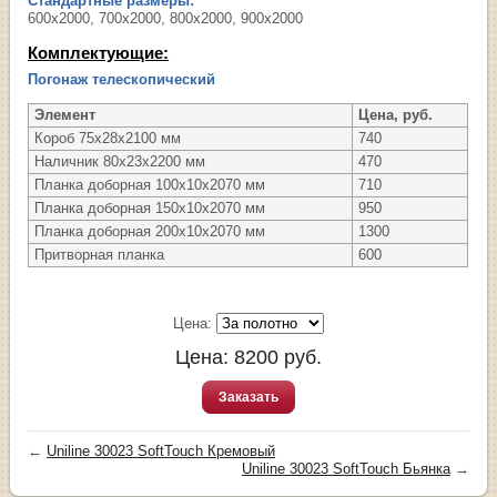
Стандартные размеры:
600х2000, 700х2000, 800х2000, 900х2000
Комплектующие:
Погонаж телескопический
Элемент
Цена, руб.
Короб 75х28х2100 мм
740
Наличник 80х23х2200 мм
470
Планка доборная 100х10х2070 мм
710
Планка доборная 150х10х2070 мм
950
Планка доборная 200х10х2070 мм
1300
Притворная планка
600
Цена:
Цена:
8200
руб.
Заказать
←
Uniline 30023 SoftTouch Кремовый
Uniline 30023 SoftTouch Бьянка
→