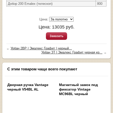
Добор 200 Emalex (телескоп)
800
Цена:
Цена:
13035
руб.
Заказать
←
Урбан 2ВР | Эмалекс Графит | черный...
Урбан ЗТ | Эмалекс Графит черная кр...
→
С этим товаром чаще всего покупают
Дверная ручка Vantage
Магнитный замок под
черный V54BL AL
фиксатор Vintage
MC96BL черный