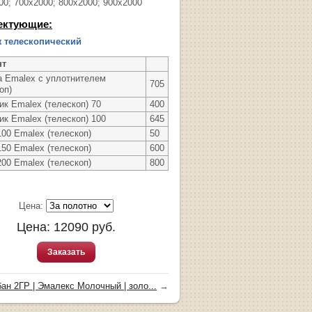
00; 700х2000; 800х2000; 900х2000
ектующие:
 телескопический
нт
а Emalex с уплотнителем
705
оп)
ик Emalex (телескоп) 70
400
ик Emalex (телескоп) 100
645
00 Emalex (телескоп)
50
50 Emalex (телескоп)
600
00 Emalex (телескоп)
800
Цена:
Цена:
12090
руб.
Заказать
бан 2ГР | Эмалекс Молочный | золо...
→