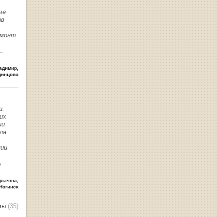
ые
ив
емонт.
..
адимир
,
динцово
и.
их
ии
ла
нии
ь
рьевна
,
Ногинск
вы
(35)