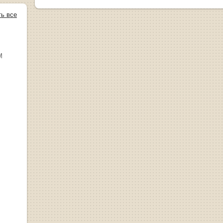
ть все
М