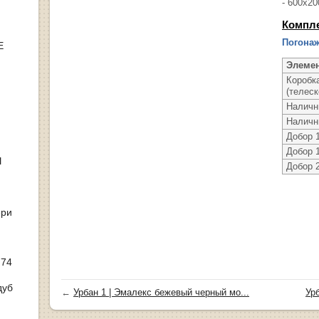
- 600х20
Компл
Погонаж
Е
Элеме
Коробк
(телеск
Наличн
Наличн
Добор 1
Добор 1
Ы
Добор 2
ери
 74
дуб
←
Урбан 1 | Эмалекс бежевый черный мо...
Ур