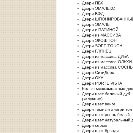
Двери ПВХ
Двери ЭМАЛЕКС
Двери ВФД
Двери ШПОНИРОВАННЫ
Двери ЭМАЛЬ
Двери с ПАТИНОЙ
Двери из МАССИВА
Двери ЭКОШПОН
Двери SOFT-TOUCH
Двери ГЛЯНЕЦ
Двери из массива ДУБА
Двери из массива ОЛЬХИ
Двери из массива СОСН
Двери СитиДорс
Двери ОКА
Двери PORTE VISTA
Белые межкомнатные дв
Двери цвет беленый дуб
(капучино)
Двери цвет венге
Двери темный анегри тон
Двери цвет ясень белый
Двери цвет натуральный 
Двери серые
Двери цвет брэнди