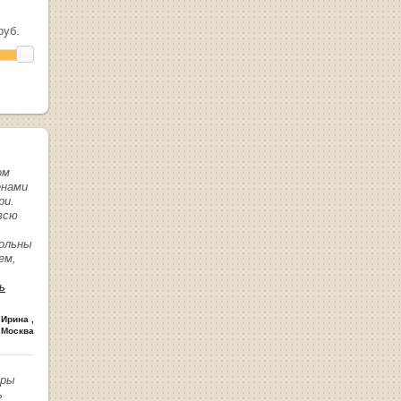
уб.
ом
енами
ри.
всю
вольны
ем,
ь
 Ирина
,
 Москва
иры
ь