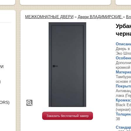
МЕЖКОМНАТНЫЕ ДВЕРИ
»
Двери ВЛАДИМИРСКИЕ
»
Вл
Урба
черн
Описан
Дверь в
Эко Шпо
Особенн
Дополни
РИ
кромкой
Материа
Тамбура
основе 
Я
Покрыти
Антиван
лака (Ге
Кромка:
OORS)
Black E
(черная)
Толщин
Заказать бесплатный замер
38
Станда