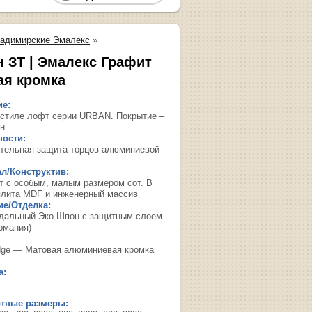
адимирские Эмалекс
»
н ЗТ | Эмалекс Графит
ая кромка
ие:
 стиле лофт серии URBAN. Покрытие –
н
ости:
тельная защита торцов алюминиевой
л/Конструктив:
т с особым, малым размером сот. В
плита MDF и инженерный массив
е/Отделка:
дальный Эко Шпон с защитным слоем
рмания)
dge — Матовая алюминиевая кромка
а:
ртные размеры: