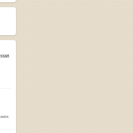
лухая
замок.