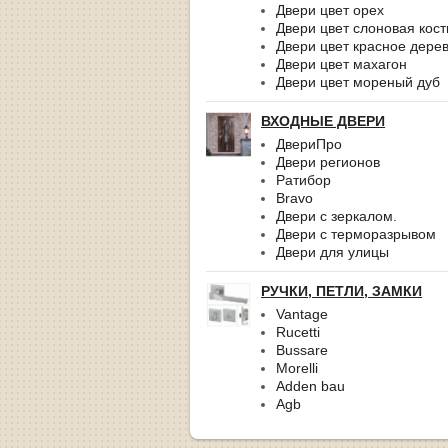
Двери цвет орех
Двери цвет слоновая кост
Двери цвет красное дере
Двери цвет махагон
Двери цвет мореный дуб
ВХОДНЫЕ ДВЕРИ
ДвериПро
Двери регионов
Ратибор
Bravo
Двери с зеркалом.
Двери с терморазрывом
Двери для улицы
РУЧКИ, ПЕТЛИ, ЗАМКИ
Vantage
Rucetti
Bussare
Morelli
Adden bau
Agb