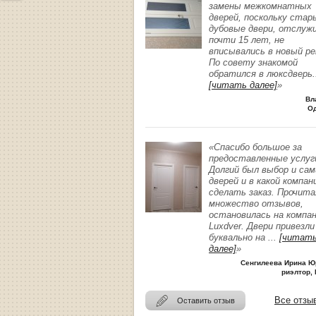
замены межкомнатных
дверей, поскольку стар
дубовые двери, отслуж
почти 15 лет, не
вписывались в новый р
По совету знакомой
обратился в люксдверь
.
[читать далее]
»
Вл
О
«Спасибо большое за
предоставленные услуг
Долгий был выбор и сам
дверей и в какой компан
сделать заказ. Прочита
множество отзывов,
остановилась на компа
Luxdver. Двери привезли
буквально на
...
[читат
далее]
»
Сенгилеева Ирина Ю
риэлтор, 
Все отзы
Оставить отзыв