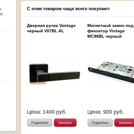
ь
С этим товаром чаще всего покупают
во
Дверная ручка Vantage
Магнитный замок под
черный V07BL AL
фиксатор Vintage
MC96BL черный
Цена:
1400
руб.
Цена:
900
руб.
Подробнее
Заказать
Подробнее
Заказать