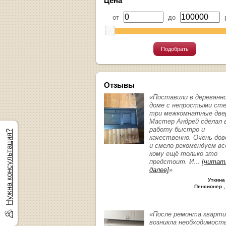
Цена
от
до
р
Подобрать
Отзывы
«Поставили в деревянн
доме с непростыми ст
три межкомнатные две
Мастер Андрей сделал 
работу быстро и
Нужна консультация?
качественно. Очень до
и смело рекомендуем вс
кому ещё только это
предстоит. И
...
[читат
далее]
»
Уткина
Пенсионер ,
«После ремонта кварт
возникла необходимост