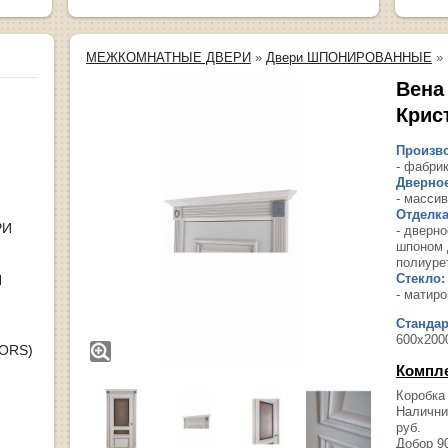
МЕЖКОМНАТНЫЕ ДВЕРИ
»
Двери ШПОНИРОВАННЫЕ
»
Вена
Крис
Произво
- фабрик
Дверное
- масси
Отделка
РИ
- дверн
шпоном 
полиуре
Стекло:
Я
- матир
Станда
600х200
OORS)
Компл
Коробка
Налични
руб.
Добор 9