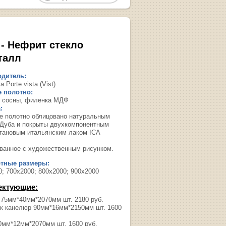
 - Нефрит стекло
талл
дитель:
а Porte vista (Vist)
 полотно:
в сосны, филенка МДФ
:
ое полотно облицовано натуральным
Дуба и покрыты двухкомпонентным
тановым итальянским лаком ICA
ованное с художественным рисунком.
ртные размеры:
0; 700х2000; 800х2000; 900х2000
ектующие:
 75мм*40мм*2070мм шт. 2180 руб.
к канелюр 90мм*16мм*2150мм шт. 1600
0мм*12мм*2070мм шт. 1600 руб.