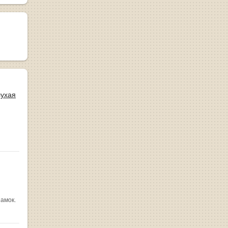
лухая
замок.