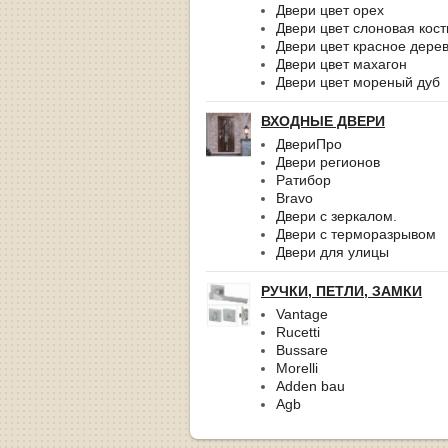
Двери цвет орех
Двери цвет слоновая кост
Двери цвет красное дере
Двери цвет махагон
Двери цвет мореный дуб
ВХОДНЫЕ ДВЕРИ
ДвериПро
Двери регионов
Ратибор
Bravo
Двери с зеркалом.
Двери с терморазрывом
Двери для улицы
РУЧКИ, ПЕТЛИ, ЗАМКИ
Vantage
Rucetti
Bussare
Morelli
Adden bau
Agb