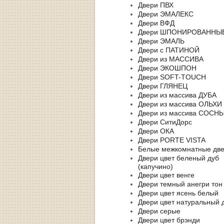
Двери ПВХ
Двери ЭМАЛЕКС
Двери ВФД
Двери ШПОНИРОВАННЫ
Двери ЭМАЛЬ
Двери с ПАТИНОЙ
Двери из МАССИВА
Двери ЭКОШПОН
Двери SOFT-TOUCH
Двери ГЛЯНЕЦ
Двери из массива ДУБА
Двери из массива ОЛЬХИ
Двери из массива СОСН
Двери СитиДорс
Двери ОКА
Двери PORTE VISTA
Белые межкомнатные дв
Двери цвет беленый дуб
(капучино)
Двери цвет венге
Двери темный анегри тон
Двери цвет ясень белый
Двери цвет натуральный 
Двери серые
Двери цвет брэнди