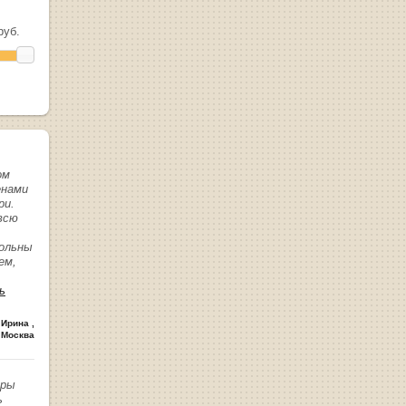
уб.
ом
енами
ри.
всю
вольны
ем,
ь
 Ирина
,
 Москва
иры
ь