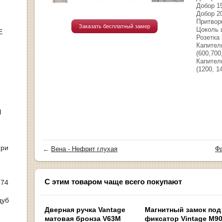
Добор 1
Добор 2
Притворн
Заказать бесплатный замер
Цоколь ш
Е
Розетка 
Капител
(600,700
Капител
(1200, 1
Ы
ери
←
Вена - Нефрит глухая
Фр
С этим товаром чаще всего покупают
 74
дуб
Дверная ручка Vantage
Магнитный замок под
матовая бронза V63M
фиксатор Vintage M9