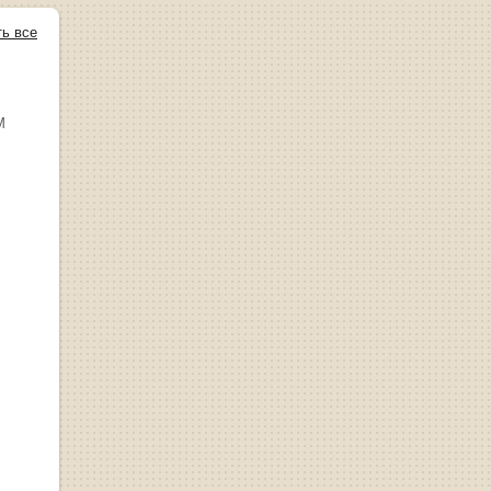
ть все
М