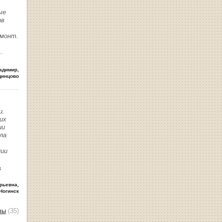
ые
ив
емонт.
..
адимир
,
динцово
и.
их
ии
ла
нии
ь
рьевна
,
Ногинск
вы
(35)