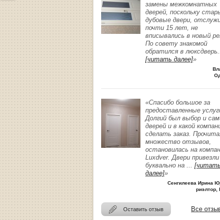
замены межкомнатных
дверей, поскольку стар
дубовые двери, отслуж
почти 15 лет, не
вписывались в новый р
По совету знакомой
обратился в люксдверь
.
[читать далее]
»
Вл
О
«Спасибо большое за
предоставленные услуг
Долгий был выбор и сам
дверей и в какой компан
сделать заказ. Прочита
множество отзывов,
остановилась на компа
Luxdver. Двери привезли
буквально на
...
[читат
далее]
»
Сенгилеева Ирина Ю
риэлтор, 
Все отзы
Оставить отзыв