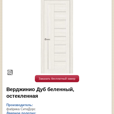
Заказать бесплатный замер
Верджинио Дуб беленный,
остекленная
Производитель:
фабрика СитиДорс
Дверное полотно: