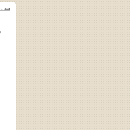
ть все
М