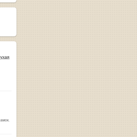
лухая
замок.