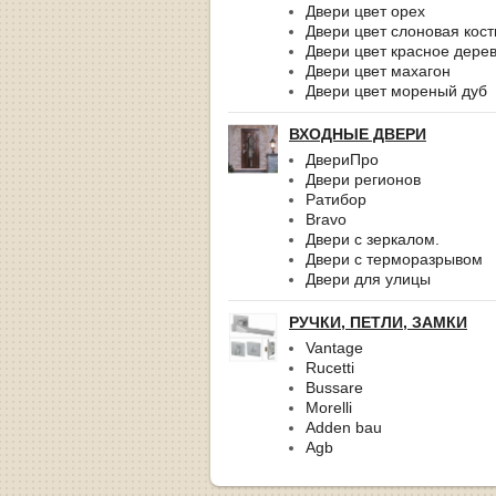
Двери цвет орех
Двери цвет слоновая кост
Двери цвет красное дере
Двери цвет махагон
Двери цвет мореный дуб
ВХОДНЫЕ ДВЕРИ
ДвериПро
Двери регионов
Ратибор
Bravo
Двери с зеркалом.
Двери с терморазрывом
Двери для улицы
РУЧКИ, ПЕТЛИ, ЗАМКИ
Vantage
Rucetti
Bussare
Morelli
Adden bau
Agb