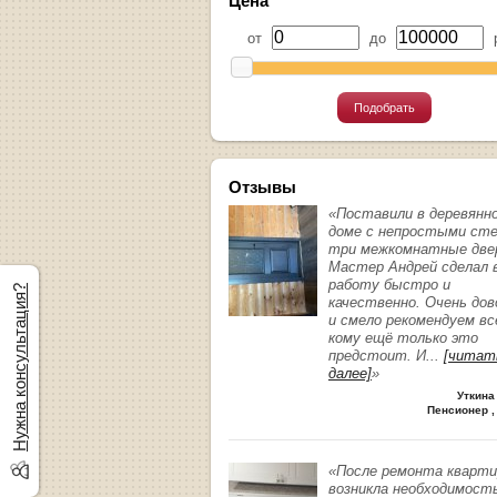
Цена
от
до
р
Подобрать
Отзывы
«Поставили в деревянн
доме с непростыми ст
три межкомнатные две
Мастер Андрей сделал 
работу быстро и
Нужна консультация?
качественно. Очень до
и смело рекомендуем вс
кому ещё только это
предстоит. И
...
[читат
далее]
»
Уткина
Пенсионер ,
«После ремонта кварт
возникла необходимост