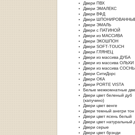
Двери ПВХ
Двери ЭМАЛЕКС
Двери ВФД
Двери ШПОНИРОВАННЫ
Двери ЭМАЛЬ
Двери с ПАТИНОЙ
Двери из МАССИВА
Двери ЭКОШПОН
Двери SOFT-TOUCH
Двери ГЛЯНЕЦ
Двери из массива ДУБА
Двери из массива ОЛЬХИ
Двери из массива СОСН
Двери СитиДорс
Двери ОКА
Двери PORTE VISTA
Белые межкомнатные дв
Двери цвет беленый дуб
(капучино)
Двери цвет венге
Двери темный анегри тон
Двери цвет ясень белый
Двери цвет натуральный 
Двери серые
Двери цвет брэнди