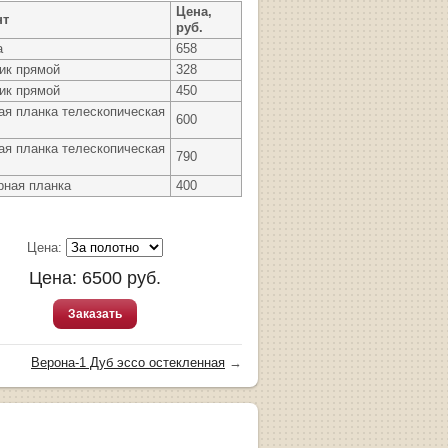
Цена,
нт
руб.
а
658
ик прямой
328
ик прямой
450
ая планка телескопическая
600
ая планка телескопическая
790
рная планка
400
Цена:
Цена:
6500
руб.
Заказать
Верона-1 Дуб эссо остекленная
→