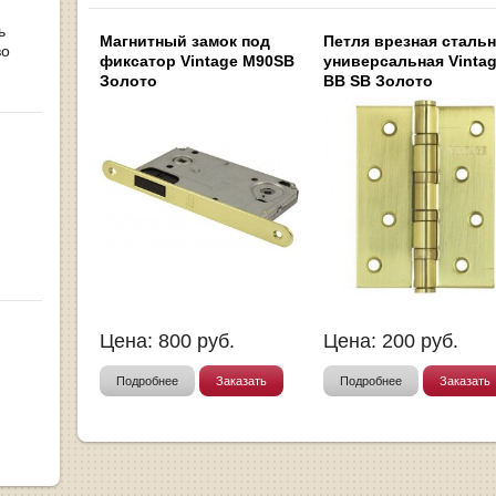
ь
Магнитный замок под
Петля врезная сталь
во
фиксатор Vintage M90SB
универсальная Vintag
Золото
BB SB Золото
Цена:
800
руб.
Цена:
200
руб.
Подробнее
Заказать
Подробнее
Заказать