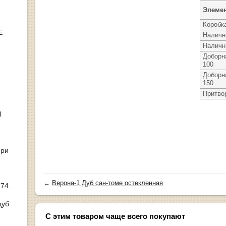
Элеме
Коробк
Е
Наличн
Наличн
Доборн
100
Доборн
150
Притво
Ы
ери
←
Верона-1 Дуб сан-томе остекленная
 74
дуб
С этим товаром чаще всего покупают