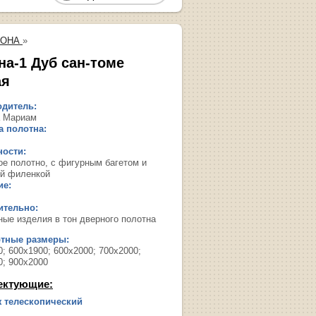
РОНА
»
на-1 Дуб сан-томе
ая
дитель:
 Мариам
 полотна:
ости:
ое полотно, с фигурным багетом и
й филенкой
ие:
ительно:
ные изделия в тон дверного полотна
ртные размеры:
; 600х1900; 600х2000; 700х2000;
0; 900х2000
ектующие:
 телескопический