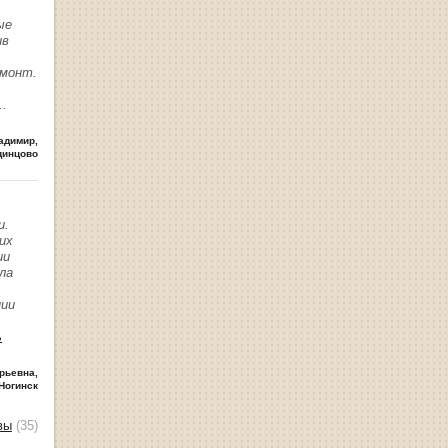
ые
ив
емонт.
..
адимир
,
динцово
и.
их
ии
ла
нии
ь
рьевна
,
Ногинск
вы
(35)