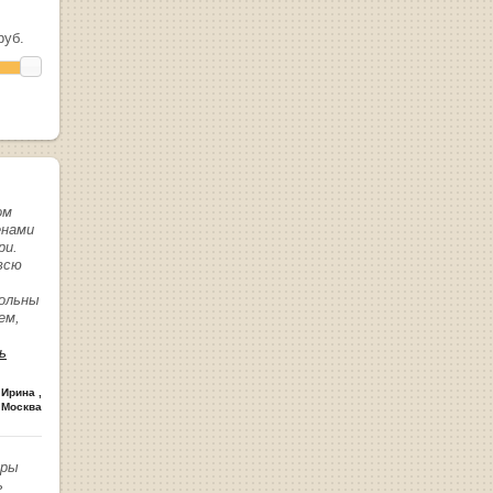
уб.
ом
енами
ри.
всю
вольны
ем,
ь
 Ирина
,
 Москва
иры
ь