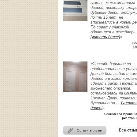
замены межкомнатных
дверей, поскольку стар
дубовые двери, отслуж
почти 15 лет, не
вписывались в новый р
По совету знакомой
обратился в люксдверь
.
[читать далее]
»
Вл
О
«Спасибо большое за
предоставленные услуг
Долгий был выбор и сам
дверей и в какой компан
сделать заказ. Прочита
множество отзывов,
остановилась на компа
Luxdver. Двери привезли
буквально на
...
[читат
далее]
»
Сенгилеева Ирина Ю
риэлтор, 
Все отзы
Оставить отзыв