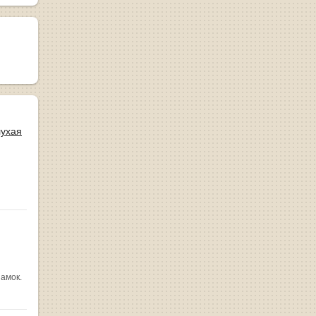
лухая
замок.