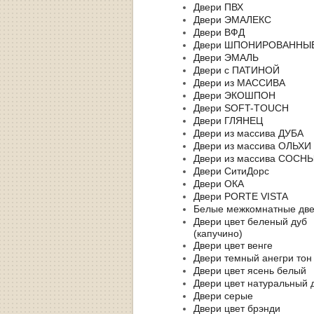
Двери ПВХ
Двери ЭМАЛЕКС
Двери ВФД
Двери ШПОНИРОВАННЫ
Двери ЭМАЛЬ
Двери с ПАТИНОЙ
Двери из МАССИВА
Двери ЭКОШПОН
Двери SOFT-TOUCH
Двери ГЛЯНЕЦ
Двери из массива ДУБА
Двери из массива ОЛЬХИ
Двери из массива СОСН
Двери СитиДорс
Двери ОКА
Двери PORTE VISTA
Белые межкомнатные дв
Двери цвет беленый дуб
(капучино)
Двери цвет венге
Двери темный анегри тон
Двери цвет ясень белый
Двери цвет натуральный 
Двери серые
Двери цвет брэнди