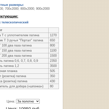
ртные размеры:
00; 700х2000; 800х2000; 900х2000
ектующие:
 телескопический
нт
а Т с уплотнителем патина
1270
к Т 3 ручья "Портал" патина
650
 100 два паза патина
800
 150 два паза патина
1100
 200 два паза патина
1500
ь патина 0,6, 0,7, 0,8, 0,9
2350
ь патина 1,2
3500
рная планка
505
 (розетка) патина
350
а (розетка) патина
430
итель для добора («шпонка»)
80
Цена:
Цена:
10950
руб.