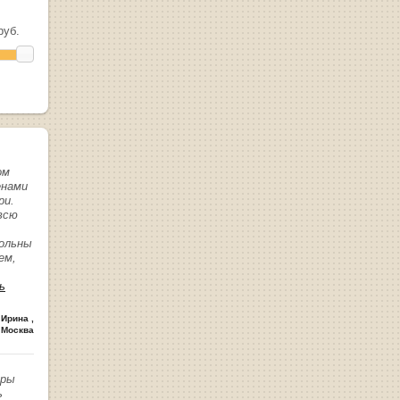
уб.
ом
енами
ри.
всю
вольны
ем,
ь
 Ирина
,
 Москва
иры
ь