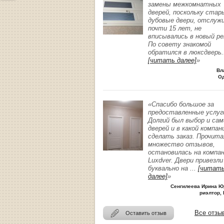
замены межкомнатных
дверей, поскольку стар
дубовые двери, отслуж
почти 15 лет, не
вписывались в новый р
По совету знакомой
обратился в люксдверь
.
[читать далее]
»
Вл
О
«Спасибо большое за
предоставленные услуг
Долгий был выбор и сам
дверей и в какой компан
сделать заказ. Прочита
множество отзывов,
остановилась на компа
Luxdver. Двери привезли
буквально на
...
[читат
далее]
»
Сенгилеева Ирина Ю
риэлтор, 
Все отзы
Оставить отзыв