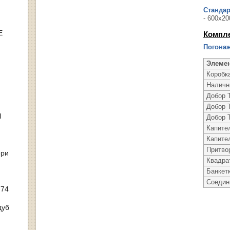
Станда
- 600х20
Е
Компл
Погонаж
Элеме
Коробк
Налични
Добор Т
Добор Т
Ы
Добор Т
Капител
Капител
Притво
ери
Квадрат
Банкетк
Соедин
 74
дуб