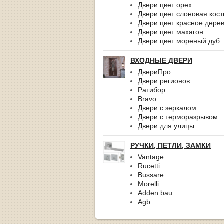
Двери цвет орех
Двери цвет слоновая кост
Двери цвет красное дере
Двери цвет махагон
Двери цвет мореный дуб
ВХОДНЫЕ ДВЕРИ
ДвериПро
Двери регионов
Ратибор
Bravo
Двери с зеркалом.
Двери с терморазрывом
Двери для улицы
РУЧКИ, ПЕТЛИ, ЗАМКИ
Vantage
Rucetti
Bussare
Morelli
Adden bau
Agb