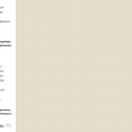
ые
ив
емонт.
..
адимир
,
динцово
и.
их
ии
ла
нии
ь
рьевна
,
Ногинск
вы
(35)