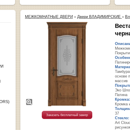
МЕЖКОМНАТНЫЕ ДВЕРИ
»
Двери ВЛАДИМИРСКИЕ
»
Вл
Вест
черн
Описан
Межкомн
Покрыти
Особенн
Патинир
РИ
Материа
Тамбура
основе 
массив
Я
Покрыти
Эко Шпо
Патина
Кромка:
OORS)
Кромка 
Толщин
37
Заказать бесплатный замер
Стекло:
Art Clou
рисунко