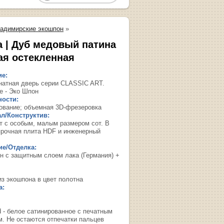
адимирские экошпон
»
а | Дуб медовый патина
ая остекленная
ие:
атная дверь серии CLASSIC ART.
е - Эко Шпон
ости:
ование; объемная 3D-фрезеровка
л/Конструктив:
т с особым, малым размером сот. В
прочная плита HDF и инженерный
е/Отделка:
н с защитным слоем лака (Германия) +
из экошпона в цвет полотна
а:
d - белое сатинированное с печатным
м. Не остаются отпечатки пальцев