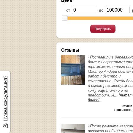
Цена
от
до
р
Подобрать
Отзывы
«Поставили в деревянн
доме с непростыми ст
три межкомнатные две
Мастер Андрей сделал 
работу быстро и
Нужна консультация?
качественно. Очень до
и смело рекомендуем вс
кому ещё только это
предстоит. И
...
[читат
далее]
»
Уткина
Пенсионер ,
«После ремонта кварт
возникла необходимост