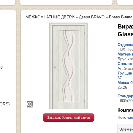
МЕЖКОМНАТНЫЕ ДВЕРИ
»
Двери BRAVO
»
Браво Винил
Вираж
Glas
Отделка
ПВХ. Ге
Материа
Брус хв
Стекло:
РИ
Art Glas
Толщина
37
Масса бр
Я
25,26
Станда
- 600х20
OORS)
Компл
Погонаж
Заказать бесплатный замер
Элеме