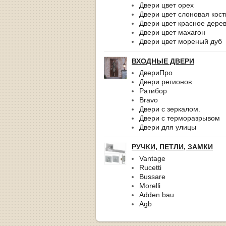
Двери цвет орех
Двери цвет слоновая кост
Двери цвет красное дере
Двери цвет махагон
Двери цвет мореный дуб
ВХОДНЫЕ ДВЕРИ
ДвериПро
Двери регионов
Ратибор
Bravo
Двери с зеркалом.
Двери с терморазрывом
Двери для улицы
РУЧКИ, ПЕТЛИ, ЗАМКИ
Vantage
Rucetti
Bussare
Morelli
Adden bau
Agb