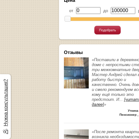
Цена
от
до
р
Подобрать
Отзывы
«Поставили в деревянн
доме с непростыми ст
три межкомнатные две
Мастер Андрей сделал 
работу быстро и
Нужна консультация?
качественно. Очень до
и смело рекомендуем вс
кому ещё только это
предстоит. И
...
[читат
далее]
»
Уткина
Пенсионер ,
«После ремонта кварт
возникла необходимост