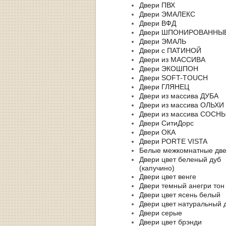
Двери ПВХ
Двери ЭМАЛЕКС
Двери ВФД
Двери ШПОНИРОВАННЫ
Двери ЭМАЛЬ
Двери с ПАТИНОЙ
Двери из МАССИВА
Двери ЭКОШПОН
Двери SOFT-TOUCH
Двери ГЛЯНЕЦ
Двери из массива ДУБА
Двери из массива ОЛЬХИ
Двери из массива СОСН
Двери СитиДорс
Двери ОКА
Двери PORTE VISTA
Белые межкомнатные дв
Двери цвет беленый дуб
(капучино)
Двери цвет венге
Двери темный анегри тон
Двери цвет ясень белый
Двери цвет натуральный 
Двери серые
Двери цвет брэнди