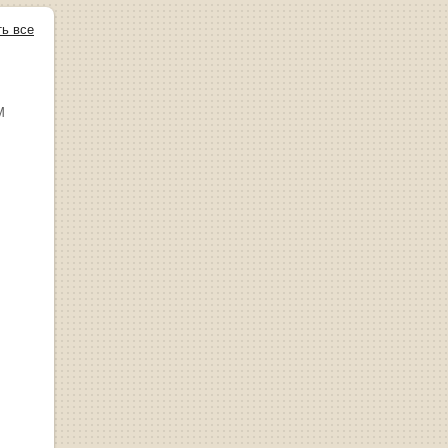
ть все
М