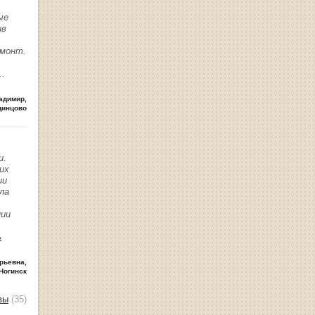
ые
ив
емонт.
..
адимир
,
динцово
и.
их
ии
ла
нии
ь
рьевна
,
Ногинск
вы
(35)