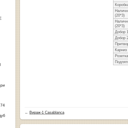
Коробка
Наличн
(20*3)
Е
Наличн
(20*3)
Добор 
Добор 
Притво
Карниз
Розетк
Подпят
Ы
ери
 74
←
Вираж-1 Casablanca
дуб