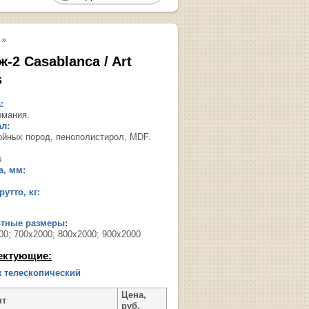
»
-2 Casablanca / Art
s
:
рмания.
л:
ойных пород, пенополистирол, MDF.
s
, мм:
утто, кг:
ртные размеры:
00; 700х2000; 800х2000; 900х2000
ектующие:
 телескопический
Цена,
нт
руб.