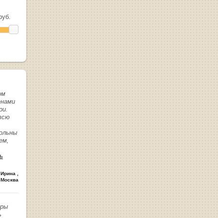
уб.
ом
енами
ри.
всю
вольны
ем,
ь
 Ирина
,
 Москва
иры
ь