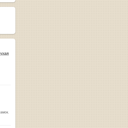
лухая
замок.