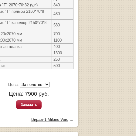
 "Т" 2070*70*32 (у,п)
840
ик "Т" прямой 2150*70*8
460
ик "Т" канелюр 2150*70*8
580
120х2070 мм
700
200х2070 мм
1100
рная планка
400
1300
а
250
ник
500
Цена:
Цена:
7900
руб.
Заказать
Вираж-1 Milano Vero
→