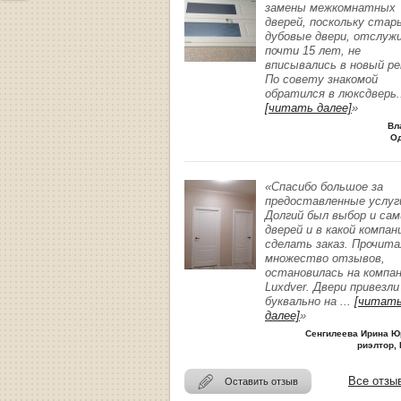
замены межкомнатных
дверей, поскольку стар
дубовые двери, отслуж
почти 15 лет, не
вписывались в новый р
По совету знакомой
обратился в люксдверь
.
[читать далее]
»
Вл
О
«Спасибо большое за
предоставленные услуг
Долгий был выбор и сам
дверей и в какой компан
сделать заказ. Прочита
множество отзывов,
остановилась на компа
Luxdver. Двери привезли
буквально на
...
[читат
далее]
»
Сенгилеева Ирина Ю
риэлтор, 
Все отзы
Оставить отзыв