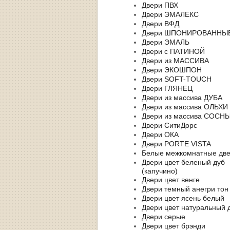
Двери ПВХ
Двери ЭМАЛЕКС
Двери ВФД
Двери ШПОНИРОВАННЫ
Двери ЭМАЛЬ
Двери с ПАТИНОЙ
Двери из МАССИВА
Двери ЭКОШПОН
Двери SOFT-TOUCH
Двери ГЛЯНЕЦ
Двери из массива ДУБА
Двери из массива ОЛЬХИ
Двери из массива СОСН
Двери СитиДорс
Двери ОКА
Двери PORTE VISTA
Белые межкомнатные дв
Двери цвет беленый дуб
(капучино)
Двери цвет венге
Двери темный анегри тон
Двери цвет ясень белый
Двери цвет натуральный 
Двери серые
Двери цвет брэнди