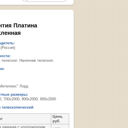
нтия Платина
кленная
дитель:
 (Россия)
ости:
а телескоп. Наличник телескоп.
ие:
"Метелюкс" Лорд
ртные размеры:
0, 700х2000, 800х2000, 900х2000
 телескопический
Цена,
нт
руб.
а дверная с уплотнителем