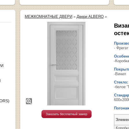
МЕЖКОМНАТНЫЕ ДВЕРИ
»
Двери ALBERO
»
Виза
осте
Произво
- Фрегат
Особенн
-Коробк
РИ
Покрыт
-Винил
Я
Стекло:
-белое 
Станда
600х200
OORS)
Погонаж
Заказать бесплатный замер
Элеме
Коробк