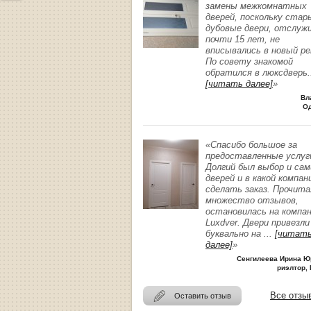
замены межкомнатных
дверей, поскольку стар
дубовые двери, отслуж
почти 15 лет, не
вписывались в новый р
По совету знакомой
обратился в люксдверь
.
[читать далее]
»
Вл
О
«Спасибо большое за
предоставленные услуг
Долгий был выбор и сам
дверей и в какой компан
сделать заказ. Прочита
множество отзывов,
остановилась на компа
Luxdver. Двери привезли
буквально на
...
[читат
далее]
»
Сенгилеева Ирина Ю
риэлтор, 
Все отзы
Оставить отзыв