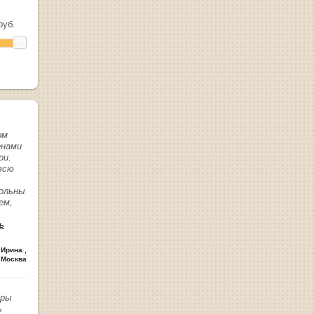
уб.
ом
енами
ри.
всю
вольны
ем,
ь
 Ирина
,
 Москва
иры
ь