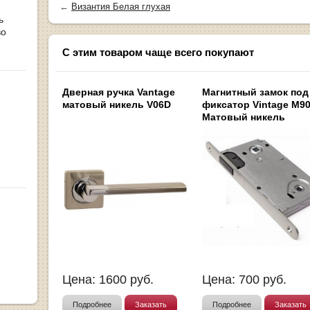
←
Византия Белая глухая
ь
во
С этим товаром чаще всего покупают
Дверная ручка Vantage
Магнитный замок под
матовый никель V06D
фиксатор Vintage M9
Матовый никель
Цена:
1600
руб.
Цена:
700
руб.
Подробнее
Заказать
Подробнее
Заказать