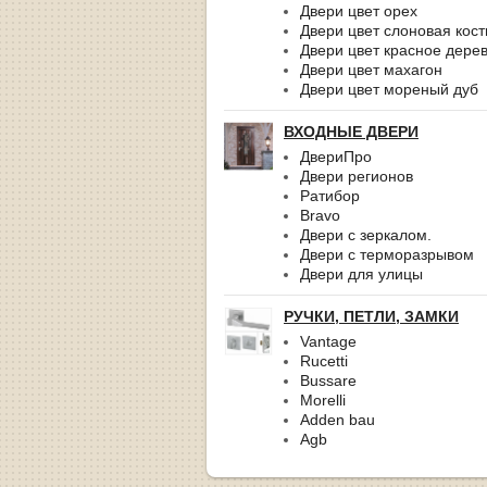
Двери цвет орех
Двери цвет слоновая кост
Двери цвет красное дере
Двери цвет махагон
Двери цвет мореный дуб
ВХОДНЫЕ ДВЕРИ
ДвериПро
Двери регионов
Ратибор
Bravo
Двери с зеркалом.
Двери с терморазрывом
Двери для улицы
РУЧКИ, ПЕТЛИ, ЗАМКИ
Vantage
Rucetti
Bussare
Morelli
Adden bau
Agb