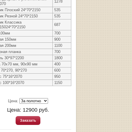
1278
2070
ик Плоский 24*70*2150
535
ик Резной 24*70*2150
535
ик Классика
687
215024*70*2150
100мм
700
ая 150мм
900
ая 200мм
1100
рная планка
700
ль 30*97*2200
1800
а 70x70 мм, 90х90 мм
400
70*270, 90*270
600
с 75*16*2070
950
с 100*16*2070
1150
Цена:
Цена:
12900
руб.
Заказать