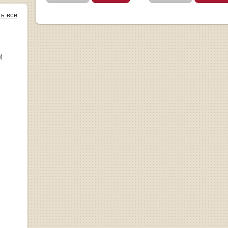
ть все
М