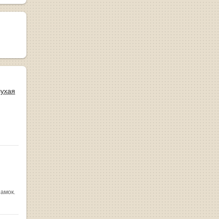
лухая
замок.