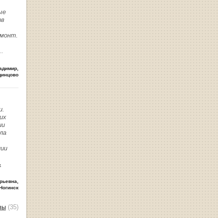
ые
ив
емонт.
..
адимир
,
динцово
и.
их
ии
ла
нии
ь
рьевна
,
Ногинск
вы
(35)