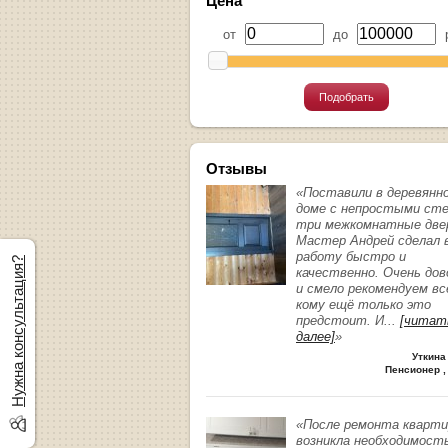
Цена
от
до
р
Подобрать
Отзывы
«Поставили в деревянн
доме с непростыми ст
три межкомнатные две
Мастер Андрей сделал 
работу быстро и
Нужна консультация?
качественно. Очень до
и смело рекомендуем вс
кому ещё только это
предстоит. И
...
[читат
далее]
»
Уткина
Пенсионер ,
«После ремонта кварт
возникла необходимост