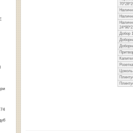
70*28*
Наличн
Наличн
Е
Наличн
24*90*
Добор 
Доборн
Доборн
Притво
Капите
Розетк
Ы
Цоколь 
Плинту
Плинту
ери
 74
дуб